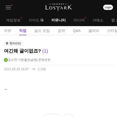
상
대
게임정보
가이드
커뮤니티
미디어
거래소
웹 
단
메
서
자유
직업
길드 모집
공략
Q&A
갤러리
스타일
메
뉴
브
직
뉴
헌터(여)
업
메
여긴왜 글이없죠?
1
게
뉴
시
Lv.70
기분좋은날엔
콘체르토
판
2021.05.26 16:07
2,108
...
좋