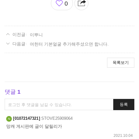
0
아
요
이뿌니
여헌터 기본얼굴 추가해주셨으면 합니다.
목록보기
댓글
1
댓
등록
글
쓰
01072147321
STOVE25909064
기
망캐 게시판에 글이 달릴리가
2021.10.04