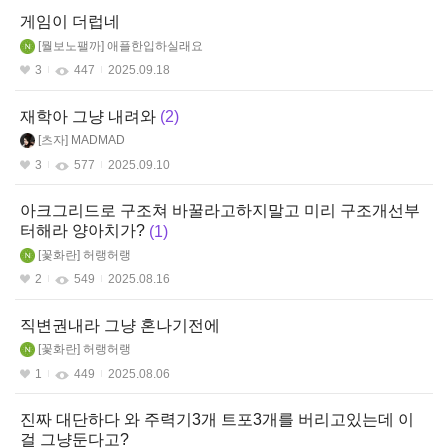
게임이 더럽네
뭘보노팰까
애플한입하실래요
3
447
2025.09.18
재학아 그냥 내려와
2
츠자
MADMAD
3
577
2025.09.10
아크그리드로 구조쳐 바꿀라고하지말고 미리 구조개선부
터해라 양아치가?
1
꽃화란
허랭허랭
2
549
2025.08.16
직변권내라 그냥 혼나기전에
꽃화란
허랭허랭
1
449
2025.08.06
진짜 대단하다 와 주력기3개 트포3개를 버리고있는데 이
걸 그냥둔다고?