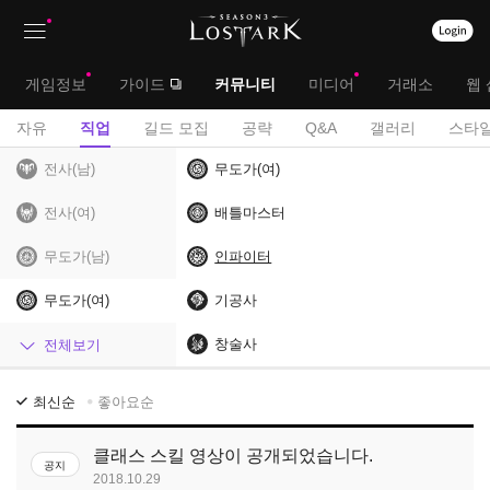
상
대
게임정보
가이드
커뮤니티
미디어
거래소
웹 
단
메
서
자유
직업
길드 모집
공략
Q&A
갤러리
스타일
메
뉴
브
전사(남)
무도가(여)
뉴
메
전사(여)
배틀마스터
뉴
무도가(남)
인파이터
무도가(여)
기공사
헌터(남)
창술사
전체보기
헌터(여)
직
최신순
좋아요순
업
마법사
게
클래스 스킬 영상이 공개되었습니다.
공지
시
암살자
2018.10.29