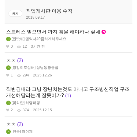
판
스페셜리스트(여)
직업게시판 이용 수칙
공지
2018.09.17
스페셜리스트(남)
스트레스 받으면서 까지 겜을 해야하나 싶네
가디언나이트
뭔땃쥐
엘릭서40좀하게해주세요
0
12
3시간 전
ㅊㅊ
2
정강이조심해
성남동황금발
1
294
2025.12.26
직변권내라 그냥 장난치는것도 아니고 구조병신직업 구조
개선해달라는게 잘못이가?
1
꽃화란
허랭허랭
2
374
2025.12.15
ㅊㅊ
2
언숙
라이제