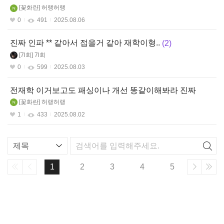
꽃화란
허랭허랭
0
491
2025.08.06
진짜 인파 ** 같아서 접을거 같아 재학이형..
2
7l회
7l회
0
599
2025.08.03
전재학 이거보고도 패싱이나 개선 똥같이해봐라 진짜
꽃화란
허랭허랭
1
433
2025.08.02
리
스
트
1
2
3
4
5
검
색