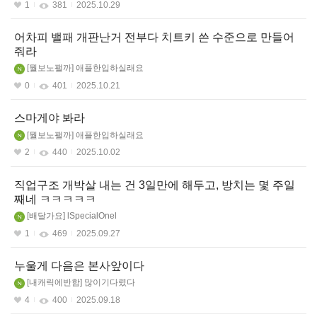
1
381
2025.10.29
어차피 밸패 개판난거 전부다 치트키 쓴 수준으로 만들어
줘라
뭘보노팰까
애플한입하실래요
0
401
2025.10.21
스마게야 봐라
뭘보노팰까
애플한입하실래요
2
440
2025.10.02
직업구조 개박살 내는 건 3일만에 해두고, 방치는 몇 주일
째네 ㅋㅋㅋㅋㅋ
배달가요
lSpecialOnel
1
469
2025.09.27
누울게 다음은 본사앞이다
내캐릭에반함
많이기다렸다
4
400
2025.09.18