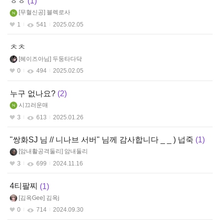
ㅎㅎ
1
무혈신공
블렉로사
1
541
2025.02.05
ㅊㅊ
헤이즈아님
두둥타다닥
0
494
2025.02.05
누구 없나요?
2
시끄러운매
3
613
2025.01.26
"쌍화SJ 님 // 니나브 서버" 님께 감사합니다 _ _ ) 넙죽
1
암내활공격둘리
암내둘리
3
699
2024.11.16
4티팔찌
1
김옥Gee
김옥j
0
714
2024.09.30