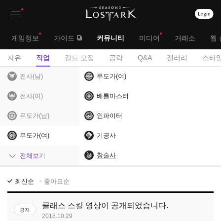
상
대
게임정보
가이드
커뮤니티
미디어
거래소
웹 
단
메
서
자유
직업
길드 모집
공략
Q&A
갤러리
스타일
메
뉴
브
전사(남)
무도가(여)
뉴
메
전사(여)
배틀마스터
뉴
무도가(남)
인파이터
무도가(여)
기공사
헌터(남)
창술사
전체보기
헌터(여)
직
최신순
좋아요순
업
마법사
게
클래스 스킬 영상이 공개되었습니다.
공지
시
암살자
2018.10.29