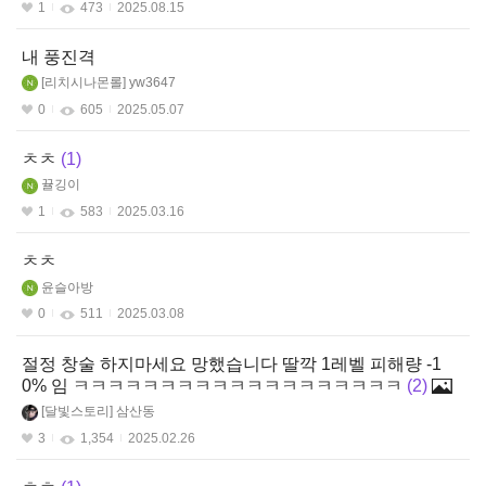
1
473
2025.08.15
내 풍진격
리치시나몬롤
yw3647
0
605
2025.05.07
ㅊㅊ
1
뀰깅이
1
583
2025.03.16
ㅊㅊ
윤슬아방
0
511
2025.03.08
절정 창술 하지마세요 망했습니다 딸깍 1레벨 피해량 -1
0% 임 ㅋㅋㅋㅋㅋㅋㅋㅋㅋㅋㅋㅋㅋㅋㅋㅋㅋㅋㅋ
2
달빛스토리
삼산동
3
1,354
2025.02.26