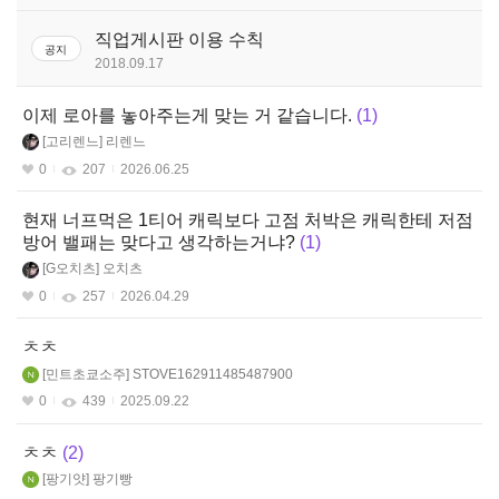
판
스페셜리스트(여)
직업게시판 이용 수칙
공지
2018.09.17
스페셜리스트(남)
이제 로아를 놓아주는게 맞는 거 같습니다.
1
가디언나이트
고리렌느
리렌느
0
207
2026.06.25
현재 너프먹은 1티어 캐릭보다 고점 처박은 캐릭한테 저점
방어 밸패는 맞다고 생각하는거냐?
1
G오치츠
오치츠
0
257
2026.04.29
ㅊㅊ
민트초쿄소주
STOVE162911485487900
0
439
2025.09.22
ㅊㅊ
2
팡기얏
팡기빵