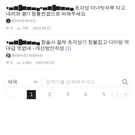
●▅▇█▇▆▅▄●▅▇█▇▆▅▄ 초각성 마녀빗자루 타고
내려와 쾅! / 청룡컨셉으로 바꿔주세요
마야네
라야키
0
792
2024.09.02
●▅▇█▇▆▅▄ 창술사 절제 초각성기 창붙잡고 다이빙 역
대급 멋없네 - 개선방안작성
1
하양바뜨
하양바뜨
0
1,064
2024.08.29
리
스
트
1
2
3
4
5
검
색