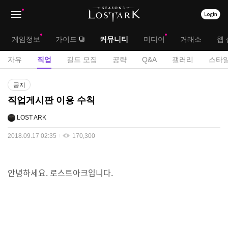
상
대
게임정보
가이드
커뮤니티
미디어
거래소
웹 
단
메
서
자유
직업
길드 모집
공략
Q&A
갤러리
스타일
메
뉴
브
게
뉴
공지
시
메
직업게시판 이용 수칙
판
뉴
LOST ARK
2018.09.17 02:35
170,300
안녕하세요. 로스트아크입니다.