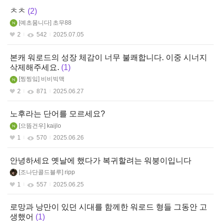
ㅊㅊ
2
예초뭄니다
초무88
2
542
2025.07.05
본캐 워로드의 성장 체감이 너무 불쾌합니다. 이중 시너지
삭제해주세요.
1
찡찡잌
비비빅맥
2
871
2025.06.27
노후라는 단어를 모르세요?
으뜸건우
kaijlo
1
570
2025.06.26
안녕하세요 옛날에 했다가 복귀할려는 워붕이입니다
조나단콜드블루
ripp
1
557
2025.06.25
로망과 낭만이 있던 시대를 함께한 워로드 형들 그동안 고
생했어
1