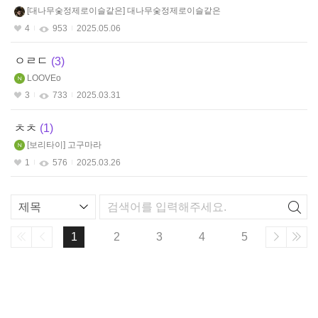
대나무숯정제로이슬같은
대나무숯정제로이슬같은
4
953
2025.05.06
ㅇㄹㄷ
3
LOOVEo
3
733
2025.03.31
ㅊㅊ
1
보리타이
고구마라
1
576
2025.03.26
리
스
트
1
2
3
4
5
검
색