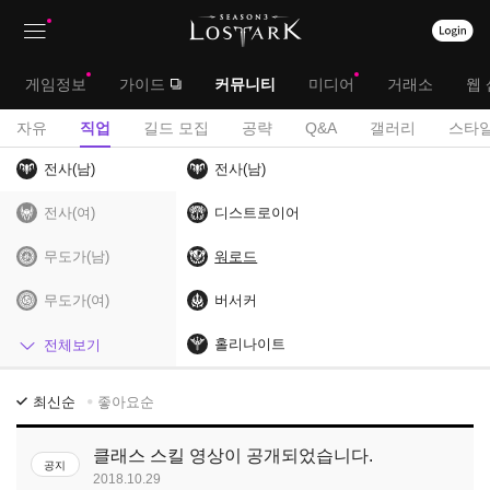
상
대
게임정보
가이드
커뮤니티
미디어
거래소
웹 
단
메
서
자유
직업
길드 모집
공략
Q&A
갤러리
스타일
메
뉴
브
전사(남)
전사(남)
뉴
메
전사(여)
디스트로이어
뉴
무도가(남)
워로드
무도가(여)
버서커
헌터(남)
홀리나이트
전체보기
헌터(여)
직
최신순
좋아요순
업
마법사
게
클래스 스킬 영상이 공개되었습니다.
공지
시
암살자
2018.10.29