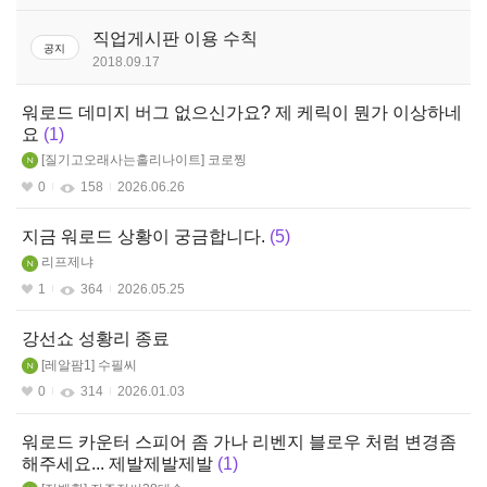
판
스페셜리스트(여)
직업게시판 이용 수칙
공지
2018.09.17
스페셜리스트(남)
워로드 데미지 버그 없으신가요? 제 케릭이 뭔가 이상하네
가디언나이트
요
1
질기고오래사는홀리나이트
코로찡
0
158
2026.06.26
지금 워로드 상황이 궁금합니다.
5
리프제냐
1
364
2026.05.25
강선쇼 성황리 종료
레알팜1
수필씨
0
314
2026.01.03
워로드 카운터 스피어 좀 가나 리벤지 블로우 처럼 변경좀
해주세요... 제발제발제발
1