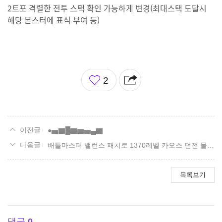
2트포 격렬한 전투 스택 확인 가능하게 변경(최대스택 도달시
해당 몬스터에 표식 부여 등)
좋
2
아
요
●▅▇█▇▆▅▄▇
배틀마스터 밸런스 패치로 1370레벨 카오스 던전 몰이 사냥 하기 편안해졌나요?
목록보기
댓글
0