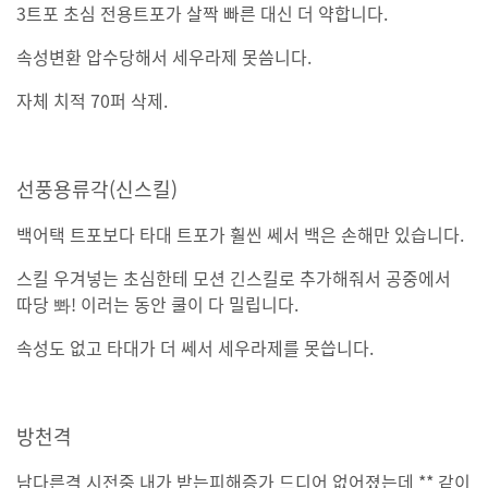
3트포 초심 전용트포가 살짝 빠른 대신 더 약합니다.
속성변환 압수당해서 세우라제 못씀니다.
자체 치적 70퍼 삭제.
선풍용류각(신스킬)
백어택 트포보다 타대 트포가 훨씬 쎄서 백은 손해만 있습니다.
스킬 우겨넣는 초심한테 모션 긴스킬로 추가해줘서 공중에서
따당 뽜! 이러는 동안 쿨이 다 밀립니다.
속성도 없고 타대가 더 쎄서 세우라제를 못씁니다.
방천격
남다른격 시전중 내가 받는피해증가 드디어 없어졌는데 ** 같이