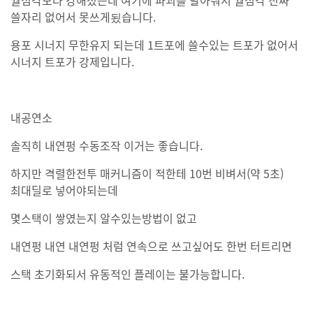
월섬각보다 강해졌는데 여기에 파괴를 달아줘서 월섬각 진짜
쓸자리 없어서 못쓰게됬습니다.
용포 시너지 무한유지 되는데 1트포에 쓸수있는 트포가 없어서
시너지 트포가 강제입니다.
내공연소
솔직히 내연펑 수동조작 이거는 좋습니다.
하지만 격렬한전투 매커니즘이 적한테 10번 비벼서(약 5초)
최대딜로 넣어야되는데
몇스택이 쌓였는지 알수있는방법이 없고
내연펑 내연 내연펑 처럼 연속으로 쓰고싶어도 한번 터트리면
스택 초기화되서 유동적인 플레이는 불가능합니다.