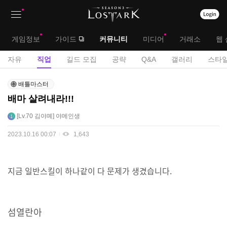
상
대
게임정보
가이드
커뮤니티
미디어
거래소
웹 
단
메
서
자유
직업
길드 모집
공략
Q&A
갤러리
스타일
메
뉴
브
직
뉴
배틀마스터
업
메
배마 살려내라!!!
게
뉴
시
Lv.70
김야몌
야메인생
판
2023.10.16 00:07
1,643
지금 일반스킬이 하나같이 다 문제가 생겼습니다.
섬열란아