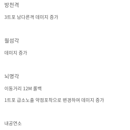
방천격
3트포 남다른격 데미지 증가
월섬각
데미지 증가
뇌명각
이동거리 12M 롤백
1트포 급소노출 약점포착으로 변경하여 데미지 증가
내공연소