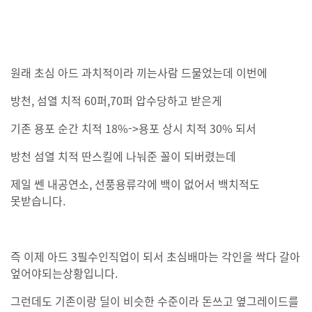
원래 초심 아드 과치적이라 끼는사람 드물었는데 이번에
방천, 섬열 치적 60퍼,70퍼 압수당하고 받은게
기존 용포 순간 치적 18%->용포 상시 치적 30% 되서
방천 섬열 치적 딴스킬에 나눠준 꼴이 되버렸는데
제일 쎈 내공연소, 선풍용류각에 백이 없어서 백치적도
못받습니다.
즉 이제 아드 3필수인직업이 되서 초심배마는 각인을 싹다 갈아
엎어야되는상황입니다.
그런데도 기존이랑 딜이 비슷한 수준이라 돈쓰고 옆그레이드를