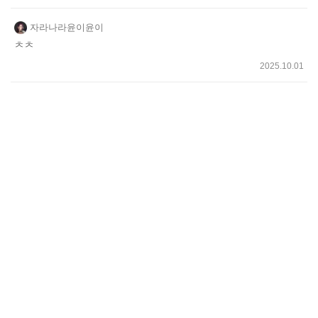
자라나라윤이윤이
ㅊㅊ
2025.10.01