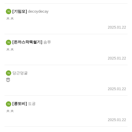
기밈모
decoydecay
ㅊㅊ
2025.01.22
돈까스깍뚝썰기
솜쮸
ㅊㅊ
2025.01.22
당근덩굴
😇
2025.01.22
콩또비
됴굥
ㅊㅊ
2025.01.22