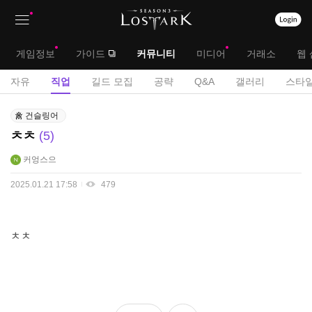
상
대
게임정보
가이드
커뮤니티
미디어
거래소
웹 
단
메
서
자유
직업
길드 모집
공략
Q&A
갤러리
스타일
메
뉴
브
직
뉴
건슬링어
업
메
ㅊㅊ
5
게
뉴
시
커엉스으
판
2025.01.21 17:58
479
ㅊㅊ
좋