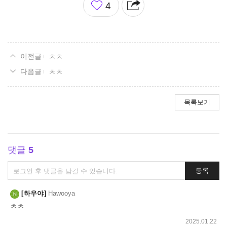
4
아
요
ㅊㅊ
ㅊㅊ
목록보기
댓글
5
댓
등록
글
쓰
하우야
Hawooya
기
ㅊㅊ
2025.01.22