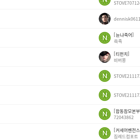
STOVE70712
dennisk061
뉸냐죽어
쥭죽
티펀치
비버쫑
STOVE21117
STOVE21117
합동참모본부
72043862
커세어벤전스
짐레드컴포트