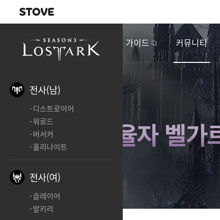
내비게이션
이
벤
새소식
게임정보
가이드
커뮤니티
트
&
업
데
전사(남)
이
디스트로이어
트
워로드
버서커
홀리나이트
전사(여)
슬레이어
발키리