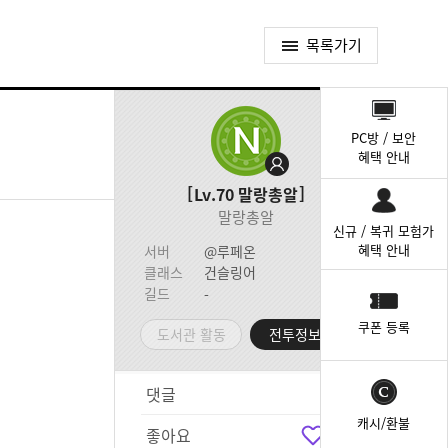
목록가기
퀵
메
PC방 / 보안
뉴
혜택 안내
Lv.70
말랑총알
말랑총알
신규 / 복귀 모험가
혜택 안내
서버
@루페온
클래스
건슬링어
길드
-
쿠폰 등록
도서관 활동
전투정보실
댓글
1
캐시/환불
좋아요
3