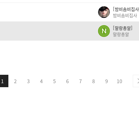
밤비솜비집사
밤비솜비집사
말랑총알
말랑총알
1
2
3
4
5
6
7
8
9
10