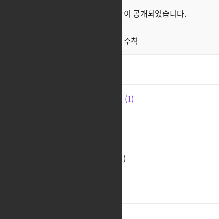
클래스 스킬 영상이 공개되었습니다.
공지
직업게시판 이용 수칙
공지
정통 피메 티거 건슬 상향안
2
운영자가 건슬 키워보면 좋겠넴
1
ㅊㅊ
2
개인적인 건슬링어 상향안(피메)
ㅊ.ㅊ
2
ㅊㅊ
3