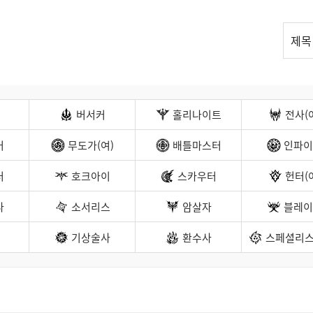
리
제목
스
트
검
색
버서커
홀리나이트
전사(
커
무도가(여)
배틀마스터
인파이
터
호크아이
스카우터
헌터(
나
소서리스
암살자
블레이
기상술사
환수사
스페셜리스