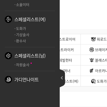
소울이터
스페셜리스트(여)
도화가
기상술사
전사(남)
디스트로이어
워로드
환수사
무도가(남)
스트라이커
브레이
스페셜리스트(남)
헌터(남)
데빌헌터
블래스
차원술사
바드
서머너
아르카
가디언나이트
소울이터
스페셜리스트(여)
도화가
최신순
좋아요순