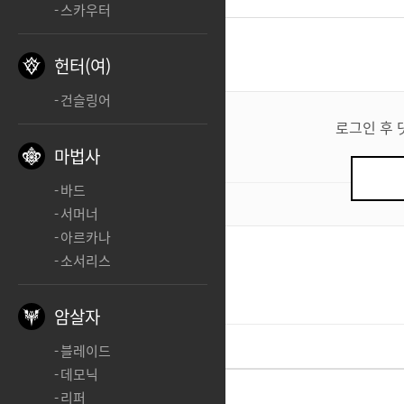
스카우터
댓글
1
헌터(여)
건슬링어
댓
글
로그인 후 
쓰
마법사
기
바드
0
/ 200
서머너
아르카나
소서리스
샤티아나
별에달이
ㅊㅊ
암살자
블레이드
데모닉
리퍼