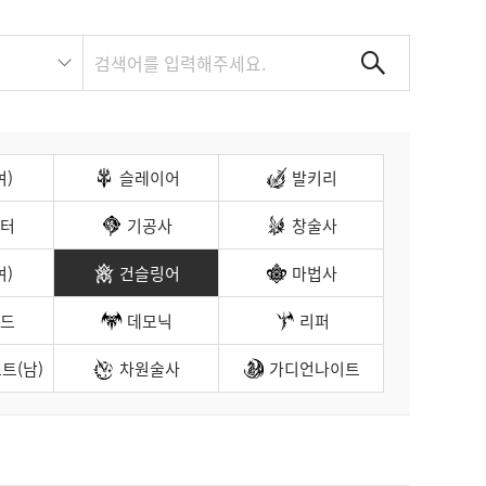
여)
슬레이어
발키리
터
기공사
창술사
여)
건슬링어
마법사
드
데모닉
리퍼
트(남)
차원술사
가디언나이트