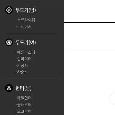
무도가(남)
스트라이커
브레이커
건슬링어
ㅊㅊ
무도가(여)
2025.03.22 11:14
배틀마스터
인파이터
기공사
ㅊㅊ
창술사
헌터(남)
데빌헌터
블래스터
호크아이