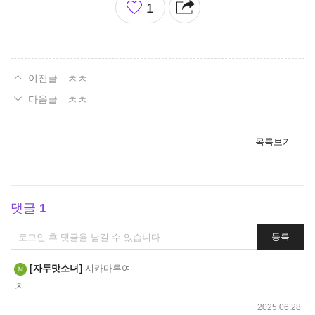
1
아
요
ㅊㅊ
ㅊㅊ
목록보기
댓글
1
댓
등록
글
쓰
자두맛소녀
시카마루여
기
ㅊ
2025.06.28