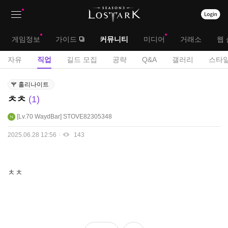
상
대
게임정보
가이드
커뮤니티
미디어
거래소
웹 
단
메
서
자유
직업
길드 모집
공략
Q&A
갤러리
스타일
메
뉴
브
직
뉴
홀리나이트
업
메
ㅊㅊ
1
게
뉴
시
Lv.70
WaydBar
STOVE82305348
판
2025.06.28 12:56
143
ㅊㅊ
좋