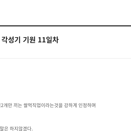
각성기 기원 11일차
보석2개만 끼는 쌀먹직업이라는것을 강하게 인정하며
말은 하지않겠다.