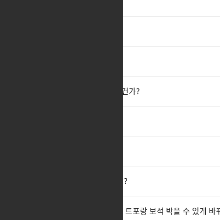
ㅊ
ㅊㅊ
ㅊㅊ
3
기술스카는 차단되서 안보이는건가?
언제까지 변신캐는 유기함
ㅊㅊ
2
기술 스카는 안보이지?? 제학씨?
보석 바꿀거면 유산은 싱크스킬 트포랑 보석 박을 수 있게 