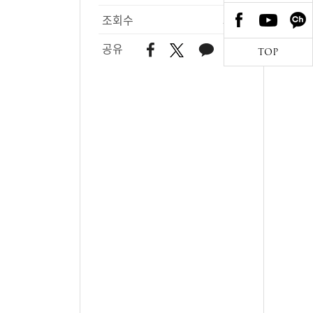
조회수
513
공유
TOP