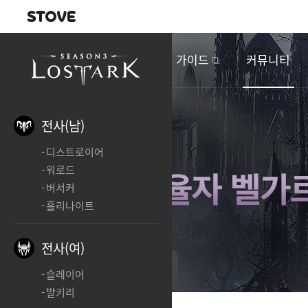
내비게이션
이
벤
새소식
게임정보
가이드
커뮤니티
트
&
업
데
전사(남)
이
디스트로이어
트
워로드
버서커
홀리나이트
전사(여)
슬레이어
발키리