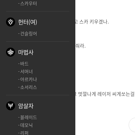
스카우터
짜피 애정, 애증으로 키우지 성능보고 스카 키우겠나.
헌터(여)
건슬링어
각물대체제(현 각성기) 만 좀 건들여줘라.
마법사
바드
우리도 각성기로 딜을 넣고싶다.
서머너
아르카나
소서리스
기존각성기 드론폭격, 드론자폭 말고 멋깔나게 레이저 씨게쏘는걸
암살자
블레이드
데모닉
리퍼