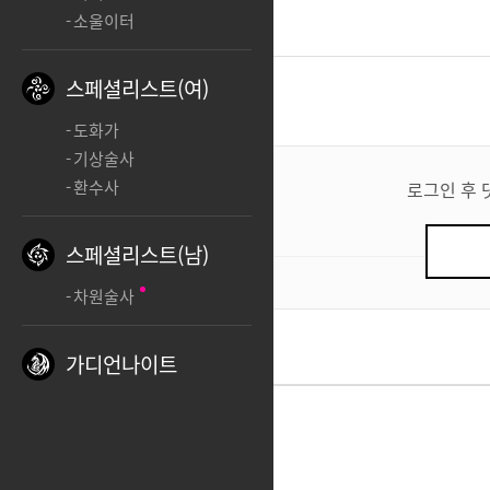
소울이터
스페셜리스트(여)
댓글
0
도화가
댓
기상술사
글
환수사
로그인 후 
쓰
기
스페셜리스트(남)
0
/ 200
차원술사
가디언나이트