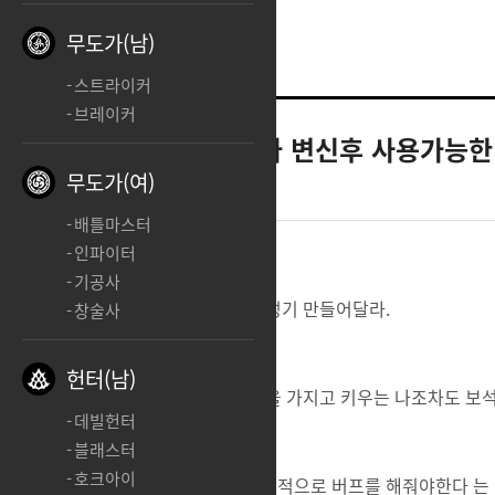
무도가(남)
스트라이커
브레이커
스카우터
유산스카 변신후 사용가능한 
무도가(여)
2024.03.08 04:04
배틀마스터
인파이터
기공사
유산 스카도 변신후 사용가능한 각성기 만들어달라.
창술사
헌터(남)
버프도 좀 해줬으면 좋겠지만 애정을 가지고 키우는 나조차도 
데빌헌터
블래스터
호크아이
차마 다른케릭들에 비교해가며 압도적으로 버프를 해줘야한다 는 