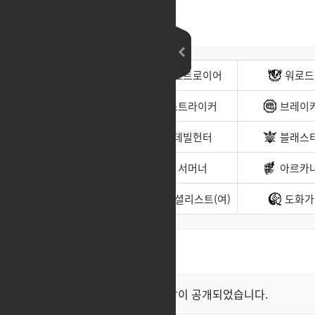
전사(남)
디스트로이어
워로드
무도가(남)
스트라이커
브레이
헌터(남)
데빌헌터
블래스
바드
서머너
아르카
소울이터
스페셜리스트(여)
도화가
최신순
좋아요순
클래스 스킬 영상이 공개되었습니다.
공지