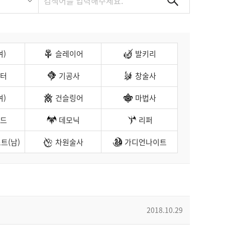
여)
슬레이어
발키리
터
기공사
창술사
여)
건슬링어
마법사
드
데모닉
리퍼
트(남)
차원술사
가디언나이트
2018.10.29