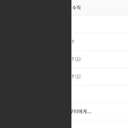
직업게시판 이용 수칙
공지
유산 만세
1
스카우터 선택한 게 잘못인가요?
스카우터 핫픽스 왜 안해주나요?
1
스카우터 핫픽스 왜 안해주나요?
1
직원 중에 스카우터 안티있음?
아니 나 왜 이번 슈모익을 스카우터에게....