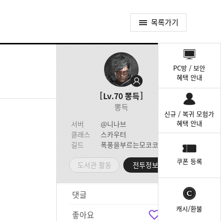
목록가기
퀵
메
PC방 / 보안
뉴
혜택 안내
Lv.70
뽕득
뽕득
신규 / 복귀 모험가
혜택 안내
서버
@니나브
클래스
스카우터
길드
폭풍을부르는모코코들
쿠폰 등록
도서관 활동
전투정보실
댓글
0
캐시/환불
좋아요
1