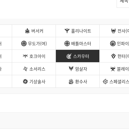
제목
스
트
검
색
버서커
홀리나이트
전사(
커
무도가(여)
배틀마스터
인파이
터
호크아이
스카우터
헌터(
나
소서리스
암살자
블레이
기상술사
환수사
스페셜리스