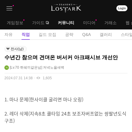
상
대
게임정보
가이드
커뮤니티
미디어
거래소
웹 
단
메
서
자유
직업
길드 모집
공략
Q&A
갤러리
스타일
메
뉴
브
직
뉴
전사(남)
업
메
수년간 참으며 견뎌온 버서커 아크패시브 개선안
게
뉴
시
Lv.70
쮜쉐끼같은넘
저녁노을새벽
판
2024.07.31 14:38
1,605
1. 마나 문제(한사이클 굴리면 마나 오링)
2. 레더 삭제(지속8초 쿨타임 24초 보조자버프없는 쌍팔년도식
구조)