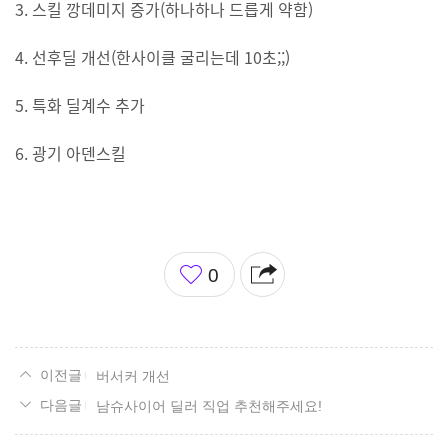
3. 스킬 깡데미지 증가(하나하나 드릅게 약함)
4. 선후딜 개선(한사이클 굴리는데 10초;;)
5. 특화 딜계수 추가
6. 광기 아덴스킬
좋
0
아
요
버서커 개선
남슈사이어 딜러 직업 추천해주세요!