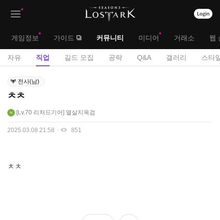
상
대
게임정보
가이드
커뮤니티
미디어
거래소
웹 
단
메
서
자유
직업
길드 모집
공략
Q&A
갤러리
스타일
메
뉴
브
직
뉴
전사(남)
업
메
ㅊㅊ
게
뉴
시
Lv.70
리처드기어
멸살지옥검
판
2025.03.08 21:58
851
ㅊㅊ
좋