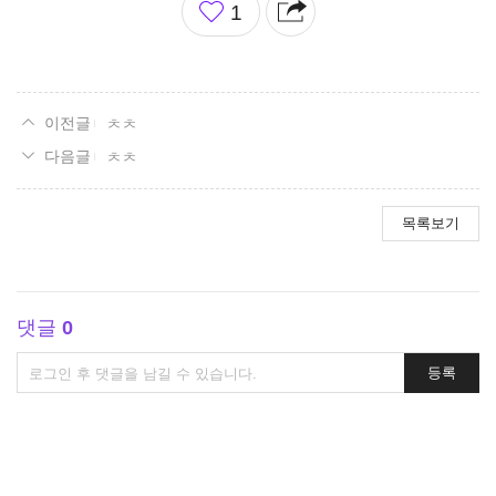
1
아
요
ㅊㅊ
ㅊㅊ
목록보기
댓글
0
댓
등록
글
쓰
기